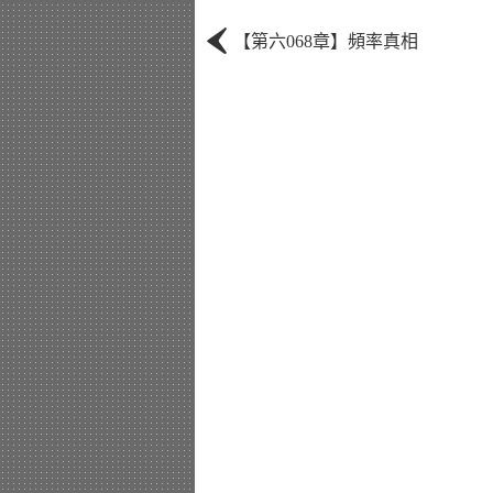
‹
【第六068章】頻率真相