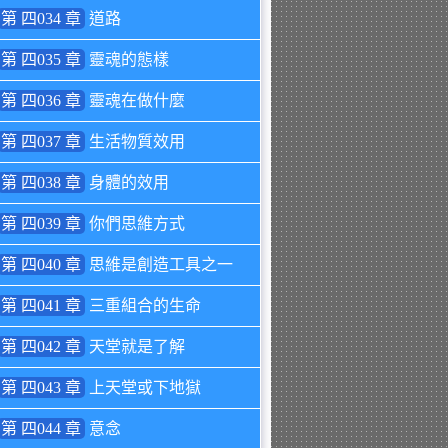
第 四034 章
道路
第 四035 章
靈魂的態樣
第 四036 章
靈魂在做什麼
第 四037 章
生活物質效用
第 四038 章
身體的效用
第 四039 章
你們思維方式
第 四040 章
思維是創造工具之一
第 四041 章
三重組合的生命
第 四042 章
天堂就是了解
第 四043 章
上天堂或下地獄
第 四044 章
意念