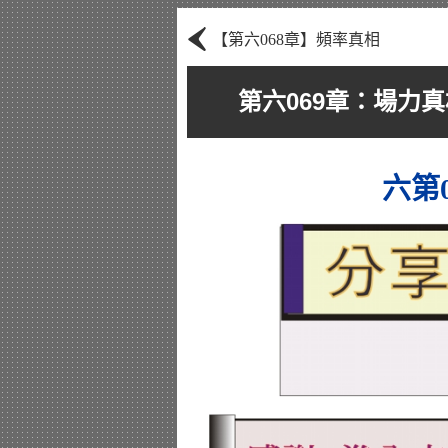
‹
【第六068章】頻率真相
第六069章：場力真
六第