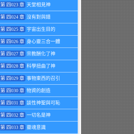
第 四023 章
天堂相見神
第 四024 章
沒有對與錯
第 四025 章
宇宙出生目的
第 四026 章
身心靈三合一體
第 四027 章
宗教酬化了神
第 四028 章
科學扭曲了神
第 四029 章
事物東西的召引
第 四030 章
物資的創造
第 四031 章
談性神聖與可恥
第 四032 章
一切名是神
第 四033 章
靈魂意識