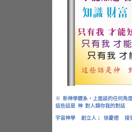
※ 新神學體系，上面談的任何角
這些話是 神 對人類你我的對話 
宇宙神學 創立人； 徐慶德 接