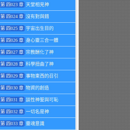
第 四023 章
天堂相見神
第 四024 章
沒有對與錯
第 四025 章
宇宙出生目的
第 四026 章
身心靈三合一體
第 四027 章
宗教酬化了神
第 四028 章
科學扭曲了神
第 四029 章
事物東西的召引
第 四030 章
物資的創造
第 四031 章
談性神聖與可恥
第 四032 章
一切名是神
第 四033 章
靈魂意識