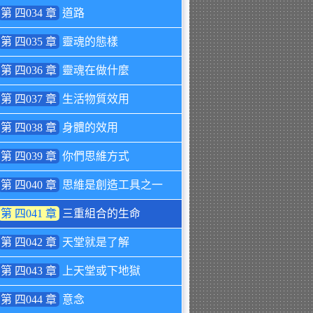
第 四034 章
道路
第 四035 章
靈魂的態樣
第 四036 章
靈魂在做什麼
第 四037 章
生活物質效用
第 四038 章
身體的效用
第 四039 章
你們思維方式
第 四040 章
思維是創造工具之一
第 四041 章
三重組合的生命
第 四042 章
天堂就是了解
第 四043 章
上天堂或下地獄
第 四044 章
意念