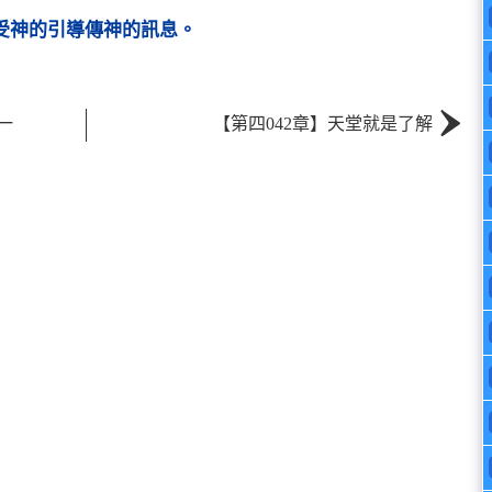
受神的引導傳神的訊息。
›
一
【第四042章】天堂就是了解