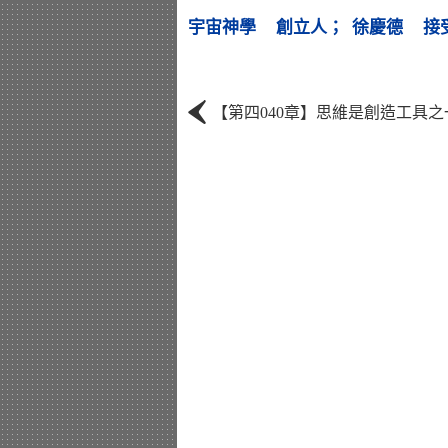
宇宙神學 創立人； 徐慶德 接
‹
【第四040章】思維是創造工具之