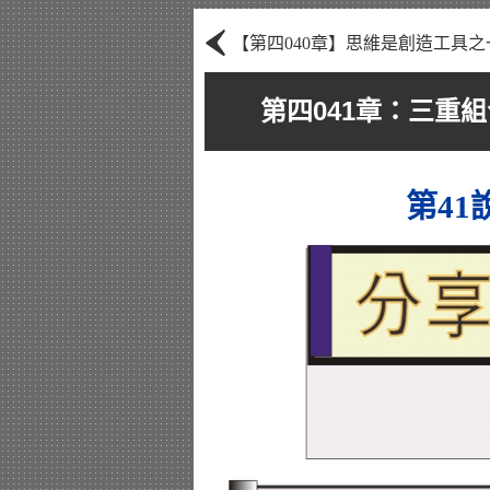
‹
【第四040章】思維是創造工具之
第四041章：三重
第4